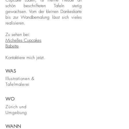
Cupcake Laden, ist meine Freude an
schön beschrifteten Tafeln stetig
gewachsen. Vom der kleinen Dankeskarte
bis zur Wandbemalung lässt sich vieles
realisieren.
Zu sehen bei:
Michelles Cupcakes
Babette
Kontaktiere mich jetzt.
WAS
Illustrationen &
Tafelmalerei
WO
Zürich und
Umgebung
WANN